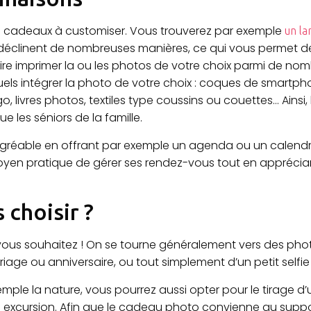
cadeaux à customiser. Vous trouverez par exemple
un la
déclinent de nombreuses manières, ce qui vous permet de
faire imprimer la ou les photos de votre choix parmi de n
ls intégrer la photo de votre choix : coques de smartpho
go, livres photos, textiles type coussins ou couettes… Ains
e les séniors de la famille.
à l’agréable en offrant par exemple un agenda ou un calend
moyen pratique de gérer ses rendez-vous tout en apprécian
 choisir ?
vous souhaitez ! On se tourne généralement vers des phot
ge ou anniversaire, ou tout simplement d’un petit selfie
mple la nature, vous pourrez aussi opter pour le tirage 
 excursion. Afin que le cadeau photo convienne au suppor